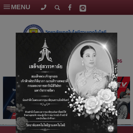
MENU
Toggle
navigation
โทร :
099-539-4496