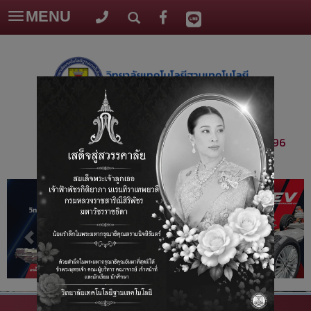
MENU
Toggle
navigation
โทร :
099-539-4496