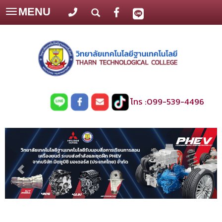
MENU
Toggle
navigation
โทร :
099-539-4496