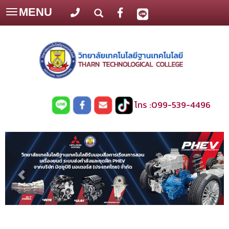
MENU
Toggle
navigation
โทร :
099-539-4496