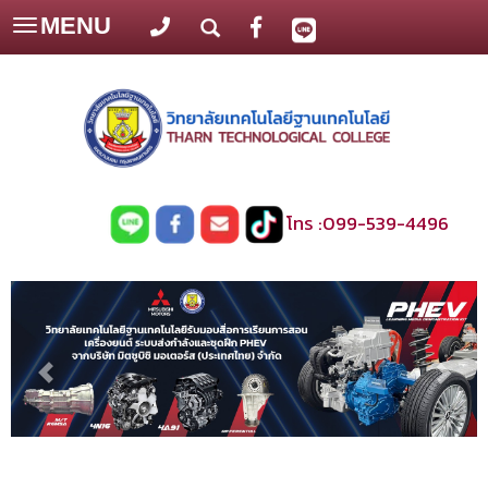
MENU
Toggle
navigation
โทร :
099-539-4496