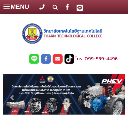
MENU
Toggle
navigation
โทร :
099-539-4496