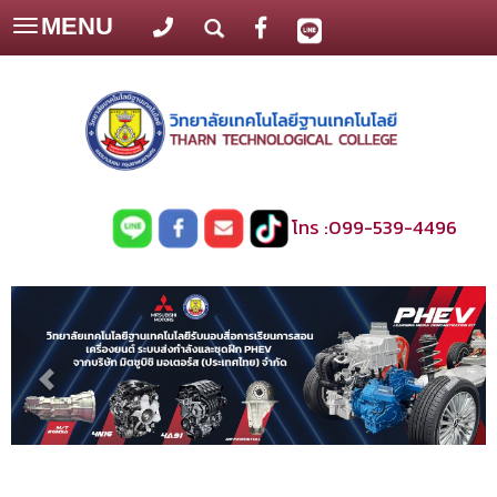
MENU
Toggle
navigation
โทร :
099-539-4496