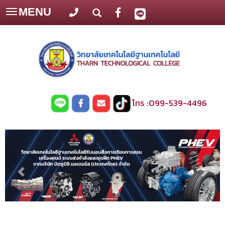
MENU
Toggle
navigation
โทร :
099-539-4496